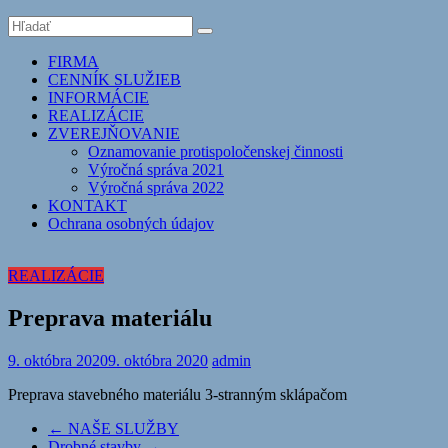
FIRMA
CENNÍK SLUŽIEB
INFORMÁCIE
REALIZÁCIE
ZVEREJŇOVANIE
Oznamovanie protispoločenskej činnosti
Výročná správa 2021
Výročná správa 2022
KONTAKT
Ochrana osobných údajov
REALIZÁCIE
Preprava materiálu
9. októbra 2020
9. októbra 2020
admin
Preprava stavebného materiálu 3-stranným sklápačom
←
NAŠE SLUŽBY
Drobné stavby
→