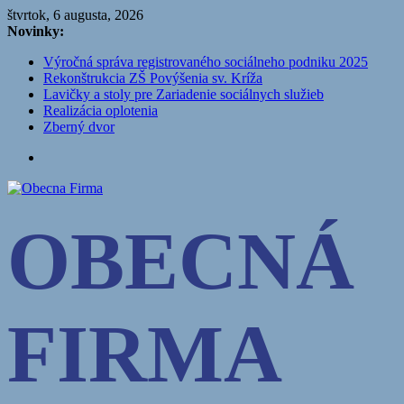
Přeskočit
štvrtok, 6 augusta, 2026
na
Novinky:
obsah
Výročná správa registrovaného sociálneho podniku 2025
Rekonštrukcia ZŠ Povýšenia sv. Kríža
Lavičky a stoly pre Zariadenie sociálnych služieb
Realizácia oplotenia
Zberný dvor
Obecna
OBECNÁ
Firma
Smižianske
služby
s.r.o.
FIRMA