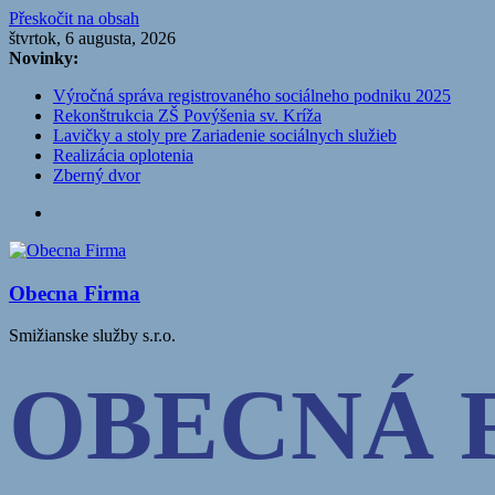
Přeskočit na obsah
štvrtok, 6 augusta, 2026
Novinky:
Výročná správa registrovaného sociálneho podniku 2025
Rekonštrukcia ZŠ Povýšenia sv. Kríža
Lavičky a stoly pre Zariadenie sociálnych služieb
Realizácia oplotenia
Zberný dvor
Obecna Firma
Smižianske služby s.r.o.
OBECNÁ 