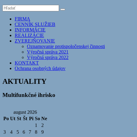
FIRMA
CENNÍK SLUŽIEB
INFORMÁCIE
REALIZÁCIE
ZVEREJŇOVANIE
Oznamovanie protispoločenskej činnosti
Výročná správa 2021
Výročná správa 2022
KONTAKT
Ochrana osobných údajov
AKTUALITY
Multifunkčné ihrisko
august 2026
Po
Ut
St
Št
Pi
So
Ne
1
2
3
4
5
6
7
8
9