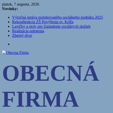
Přeskočit
piatok, 7 augusta, 2026
na
Novinky:
obsah
Výročná správa registrovaného sociálneho podniku 2025
Rekonštrukcia ZŠ Povýšenia sv. Kríža
Lavičky a stoly pre Zariadenie sociálnych služieb
Realizácia oplotenia
Zberný dvor
Obecna
OBECNÁ
Firma
Smižianske
služby
s.r.o.
FIRMA